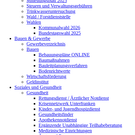
Mitteilungsblatt 2025
Steuern und Verwaltungsgebühren
Trinkwasseruntersuchung
Wald / Forstdienststelle
Wahlen
Kommunalwahl 2026
Bundestagswahl 2025
Bauen & Gewerbe
Gewerbeverzeichnis
Bauen
Bebauungspläne ONLINE
Baumaßnahmen
Bauleitplanungsverfahren
Bodenrichtwerte
Wirtschaftsförderung
Geldinstitut
Soziales und Gesundheit
Gesundheit
Rettungsdienst / Ärztlicher Notdienst
Krisennetzwerk Unterfranken
Kinder- und Jugendhospizdienst
Gesundheitsfinder
Apothekennotdienst
Ergänzende Unabhängige Teilhabeberatung
Medizinische Einrichtungen