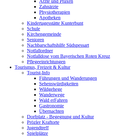
Ärzte und Praxen
Zahnärzte
Physiotherapien
Apotheken
Kindertagesstätte Kunterbunt
Schule
Kirchengemeinde
Senioren
Nachbarschaftshilfe Südspessart
Notfallordner
Notfalldose vom Bayerischen Roten Kreuz
Pflegeeinrichtungen
Tourismus, Freizeit & Kultur
Tourist-Info
Führungen und Wanderungen
Sehenswürdigkeiten
Wildgehege
Wanderwege
Wald erFahren
Gastronomie
Übernachten
Dorfplatz - Begegnung und Kultur
Prözler Kraftorte
Jugendtreff
Spielplätze