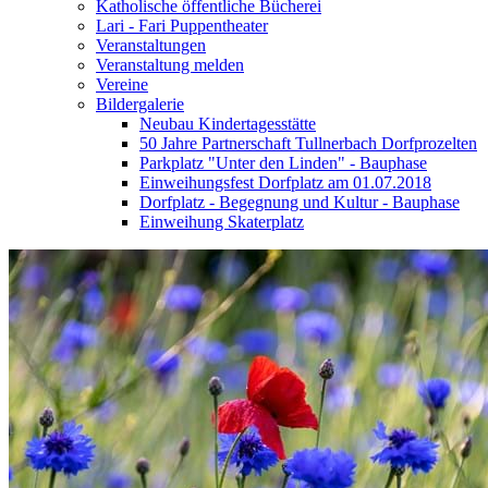
Katholische öffentliche Bücherei
Lari - Fari Puppentheater
Veranstaltungen
Veranstaltung melden
Vereine
Bildergalerie
Neubau Kindertagesstätte
50 Jahre Partnerschaft Tullnerbach Dorfprozelten
Parkplatz "Unter den Linden" - Bauphase
Einweihungsfest Dorfplatz am 01.07.2018
Dorfplatz - Begegnung und Kultur - Bauphase
Einweihung Skaterplatz