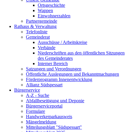
Ortsgeschichte
Wappen
Einwohnerzahlen
Partnergemeinde
Rathaus & Verwaltung
Telefonliste
Gemeinderat
Ausschüsse / Arbeitskreise
Verbände
Niederschriften aus den öffentlichen Sitzungen
des Gemeinderates
Interner Bereich
Satzungen und Verordnungen
Öffentliche Auslegungen und Bekanntmachungen
Förderprogramm Innenentwicklung
Allianz Südspessart
Bürgerservice
A-Z - Suche
Abfallbeseitigung und Deponie
Bürgerserviceportal
Formulare
Handwerkerparkausweis
Mängelmeldung
Mitteilungsblatt "Südspessart"