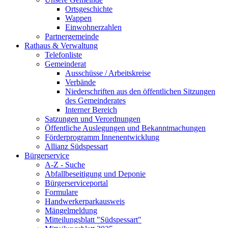
Ortsgeschichte
Wappen
Einwohnerzahlen
Partnergemeinde
Rathaus & Verwaltung
Telefonliste
Gemeinderat
Ausschüsse / Arbeitskreise
Verbände
Niederschriften aus den öffentlichen Sitzungen
des Gemeinderates
Interner Bereich
Satzungen und Verordnungen
Öffentliche Auslegungen und Bekanntmachungen
Förderprogramm Innenentwicklung
Allianz Südspessart
Bürgerservice
A-Z - Suche
Abfallbeseitigung und Deponie
Bürgerserviceportal
Formulare
Handwerkerparkausweis
Mängelmeldung
Mitteilungsblatt "Südspessart"