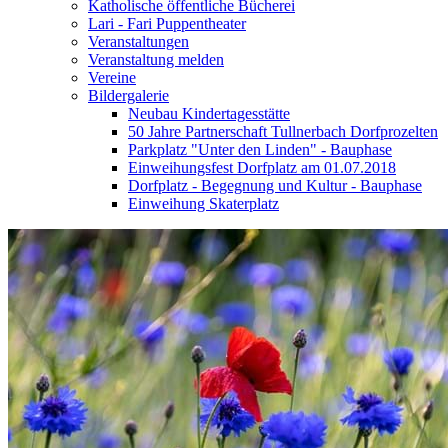
Katholische öffentliche Bücherei
Lari - Fari Puppentheater
Veranstaltungen
Veranstaltung melden
Vereine
Bildergalerie
Neubau Kindertagesstätte
50 Jahre Partnerschaft Tullnerbach Dorfprozelten
Parkplatz "Unter den Linden" - Bauphase
Einweihungsfest Dorfplatz am 01.07.2018
Dorfplatz - Begegnung und Kultur - Bauphase
Einweihung Skaterplatz