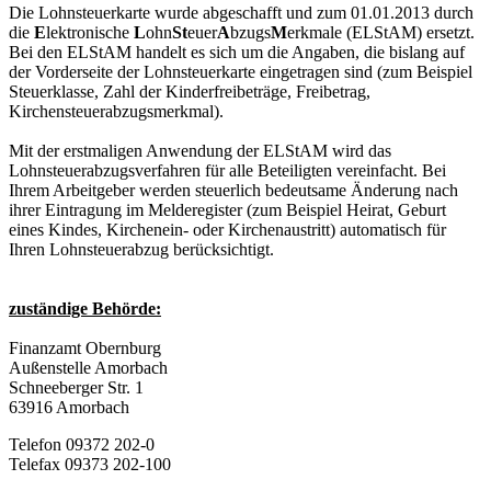
Die Lohnsteuerkarte wurde abgeschafft und zum 01.01.2013 durch
die
E
lektronische
L
ohn
St
euer
A
bzugs
M
erkmale (ELStAM) ersetzt.
Bei den ELStAM handelt es sich um die Angaben, die bislang auf
der Vorderseite der Lohnsteuerkarte eingetragen sind (zum Beispiel
Steuerklasse, Zahl der Kinderfreibeträge, Freibetrag,
Kirchensteuerabzugsmerkmal).
Mit der erstmaligen Anwendung der ELStAM wird das
Lohnsteuerabzugsverfahren für alle Beteiligten vereinfacht. Bei
Ihrem Arbeitgeber werden steuerlich bedeutsame Änderung nach
ihrer Eintragung im Melderegister (zum Beispiel Heirat, Geburt
eines Kindes, Kirchenein- oder Kirchenaustritt) automatisch für
Ihren Lohnsteuerabzug berücksichtigt.
zuständige Behörde:
Finanzamt Obernburg
Außenstelle Amorbach
Schneeberger Str. 1
63916 Amorbach
Telefon 09372 202-0
Telefax 09373 202-100