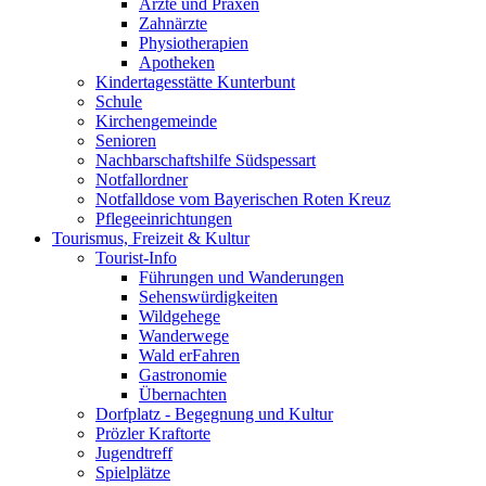
Ärzte und Praxen
Zahnärzte
Physiotherapien
Apotheken
Kindertagesstätte Kunterbunt
Schule
Kirchengemeinde
Senioren
Nachbarschaftshilfe Südspessart
Notfallordner
Notfalldose vom Bayerischen Roten Kreuz
Pflegeeinrichtungen
Tourismus, Freizeit & Kultur
Tourist-Info
Führungen und Wanderungen
Sehenswürdigkeiten
Wildgehege
Wanderwege
Wald erFahren
Gastronomie
Übernachten
Dorfplatz - Begegnung und Kultur
Prözler Kraftorte
Jugendtreff
Spielplätze