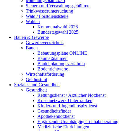
Mitteilungsblatt 2025
Steuern und Verwaltungsgebühren
Trinkwasseruntersuchung
Wald / Forstdienststelle
Wahlen
Kommunalwahl 2026
Bundestagswahl 2025
Bauen & Gewerbe
Gewerbeverzeichnis
Bauen
Bebauungspläne ONLINE
Baumaßnahmen
Bauleitplanungsverfahren
Bodenrichtwerte
Wirtschaftsförderung
Geldinstitut
Soziales und Gesundheit
Gesundheit
Rettungsdienst / Ärztlicher Notdienst
Krisennetzwerk Unterfranken
Kinder- und Jugendhospizdienst
Gesundheitsfinder
Apothekennotdienst
Ergänzende Unabhängige Teilhabeberatung
Medizinische Einrichtungen