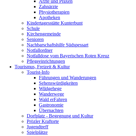
Ärzte und Praxen
Zahnärzte
Physiotherapien
Apotheken
Kindertagesstätte Kunterbunt
Schule
Kirchengemeinde
Senioren
Nachbarschaftshilfe Südspessart
Notfallordner
Notfalldose vom Bayerischen Roten Kreuz
Pflegeeinrichtungen
Tourismus, Freizeit & Kultur
Tourist-Info
Führungen und Wanderungen
Sehenswürdigkeiten
Wildgehege
Wanderwege
Wald erFahren
Gastronomie
Übernachten
Dorfplatz - Begegnung und Kultur
Prözler Kraftorte
Jugendtreff
Spielplätze