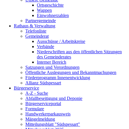
Ortsgeschichte
Wappen
Einwohnerzahlen
Partnergemeinde
Rathaus & Verwaltung
Telefonliste
Gemeinderat
Ausschüsse / Arbeitskreise
Verbände
Niederschriften aus den öffentlichen Sitzungen
des Gemeinderates
Interner Bereich
Satzungen und Verordnungen
Öffentliche Auslegungen und Bekanntmachungen
Förderprogramm Innenentwicklung
Allianz Südspessart
Bürgerservice
A-Z - Suche
Abfallbeseitigung und Deponie
Bürgerserviceportal
Formulare
Handwerkerparkausweis
Mängelmeldung
Mitteilungsblatt "Südspessart"