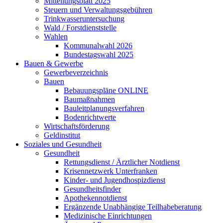
Mitteilungsblatt 2025
Steuern und Verwaltungsgebühren
Trinkwasseruntersuchung
Wald / Forstdienststelle
Wahlen
Kommunalwahl 2026
Bundestagswahl 2025
Bauen & Gewerbe
Gewerbeverzeichnis
Bauen
Bebauungspläne ONLINE
Baumaßnahmen
Bauleitplanungsverfahren
Bodenrichtwerte
Wirtschaftsförderung
Geldinstitut
Soziales und Gesundheit
Gesundheit
Rettungsdienst / Ärztlicher Notdienst
Krisennetzwerk Unterfranken
Kinder- und Jugendhospizdienst
Gesundheitsfinder
Apothekennotdienst
Ergänzende Unabhängige Teilhabeberatung
Medizinische Einrichtungen