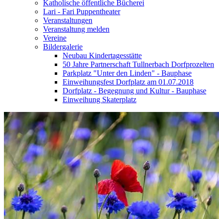
Katholische öffentliche Bücherei
Lari - Fari Puppentheater
Veranstaltungen
Veranstaltung melden
Vereine
Bildergalerie
Neubau Kindertagesstätte
50 Jahre Partnerschaft Tullnerbach Dorfprozelten
Parkplatz "Unter den Linden" - Bauphase
Einweihungsfest Dorfplatz am 01.07.2018
Dorfplatz - Begegnung und Kultur - Bauphase
Einweihung Skaterplatz