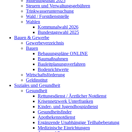
Mitteilungsblatt 2025
Steuern und Verwaltungsgebühren
Trinkwasseruntersuchung
Wald / Forstdienststelle
Wahlen
Kommunalwahl 2026
Bundestagswahl 2025
Bauen & Gewerbe
Gewerbeverzeichnis
Bauen
Bebauungspläne ONLINE
Baumaßnahmen
Bauleitplanungsverfahren
Bodenrichtwerte
Wirtschaftsförderung
Geldinstitut
Soziales und Gesundheit
Gesundheit
Rettungsdienst / Ärztlicher Notdienst
Krisennetzwerk Unterfranken
Kinder- und Jugendhospizdienst
Gesundheitsfinder
Apothekennotdienst
Ergänzende Unabhängige Teilhabeberatung
Medizinische Einrichtungen