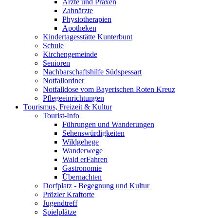
Ärzte und Praxen
Zahnärzte
Physiotherapien
Apotheken
Kindertagesstätte Kunterbunt
Schule
Kirchengemeinde
Senioren
Nachbarschaftshilfe Südspessart
Notfallordner
Notfalldose vom Bayerischen Roten Kreuz
Pflegeeinrichtungen
Tourismus, Freizeit & Kultur
Tourist-Info
Führungen und Wanderungen
Sehenswürdigkeiten
Wildgehege
Wanderwege
Wald erFahren
Gastronomie
Übernachten
Dorfplatz - Begegnung und Kultur
Prözler Kraftorte
Jugendtreff
Spielplätze