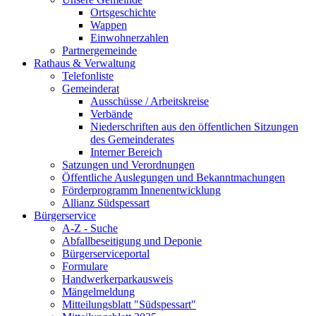
Ortsgeschichte
Wappen
Einwohnerzahlen
Partnergemeinde
Rathaus & Verwaltung
Telefonliste
Gemeinderat
Ausschüsse / Arbeitskreise
Verbände
Niederschriften aus den öffentlichen Sitzungen
des Gemeinderates
Interner Bereich
Satzungen und Verordnungen
Öffentliche Auslegungen und Bekanntmachungen
Förderprogramm Innenentwicklung
Allianz Südspessart
Bürgerservice
A-Z - Suche
Abfallbeseitigung und Deponie
Bürgerserviceportal
Formulare
Handwerkerparkausweis
Mängelmeldung
Mitteilungsblatt "Südspessart"