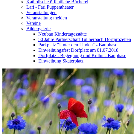
Katholische öffentliche Bücherei
Lari - Fari Puppentheater
Veranstaltungen
Veranstaltung melden
Vereine
Bildergalerie
Neubau Kindertagesstätte
50 Jahre Partnerschaft Tullnerbach Dorfprozelten
Parkplatz "Unter den Linden" - Bauphase
Einweihungsfest Dorfplatz am 01.07.2018
Dorfplatz - Begegnung und Kultur - Bauphase
Einweihung Skaterplatz