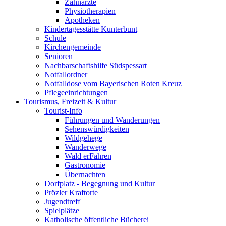
Zahnärzte
Physiotherapien
Apotheken
Kindertagesstätte Kunterbunt
Schule
Kirchengemeinde
Senioren
Nachbarschaftshilfe Südspessart
Notfallordner
Notfalldose vom Bayerischen Roten Kreuz
Pflegeeinrichtungen
Tourismus, Freizeit & Kultur
Tourist-Info
Führungen und Wanderungen
Sehenswürdigkeiten
Wildgehege
Wanderwege
Wald erFahren
Gastronomie
Übernachten
Dorfplatz - Begegnung und Kultur
Prözler Kraftorte
Jugendtreff
Spielplätze
Katholische öffentliche Bücherei