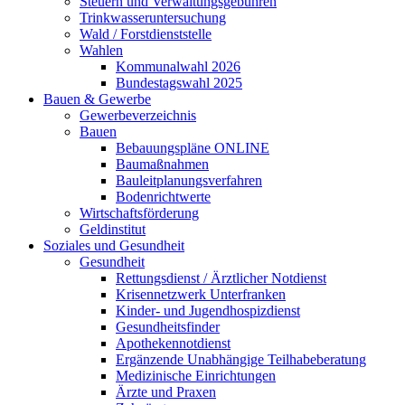
Steuern und Verwaltungsgebühren
Trinkwasseruntersuchung
Wald / Forstdienststelle
Wahlen
Kommunalwahl 2026
Bundestagswahl 2025
Bauen & Gewerbe
Gewerbeverzeichnis
Bauen
Bebauungspläne ONLINE
Baumaßnahmen
Bauleitplanungsverfahren
Bodenrichtwerte
Wirtschaftsförderung
Geldinstitut
Soziales und Gesundheit
Gesundheit
Rettungsdienst / Ärztlicher Notdienst
Krisennetzwerk Unterfranken
Kinder- und Jugendhospizdienst
Gesundheitsfinder
Apothekennotdienst
Ergänzende Unabhängige Teilhabeberatung
Medizinische Einrichtungen
Ärzte und Praxen