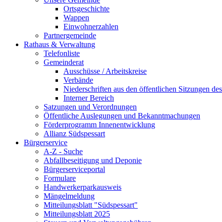
Ortsgeschichte
Wappen
Einwohnerzahlen
Partnergemeinde
Rathaus & Verwaltung
Telefonliste
Gemeinderat
Ausschüsse / Arbeitskreise
Verbände
Niederschriften aus den öffentlichen Sitzungen d
Interner Bereich
Satzungen und Verordnungen
Öffentliche Auslegungen und Bekanntmachungen
Förderprogramm Innenentwicklung
Allianz Südspessart
Bürgerservice
A-Z - Suche
Abfallbeseitigung und Deponie
Bürgerserviceportal
Formulare
Handwerkerparkausweis
Mängelmeldung
Mitteilungsblatt "Südspessart"
Mitteilungsblatt 2025