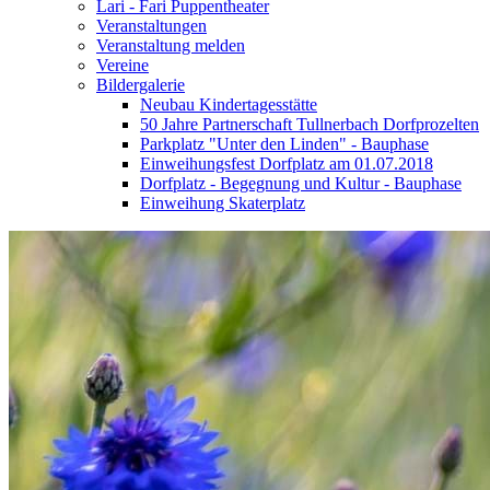
Lari - Fari Puppentheater
Veranstaltungen
Veranstaltung melden
Vereine
Bildergalerie
Neubau Kindertagesstätte
50 Jahre Partnerschaft Tullnerbach Dorfprozelten
Parkplatz "Unter den Linden" - Bauphase
Einweihungsfest Dorfplatz am 01.07.2018
Dorfplatz - Begegnung und Kultur - Bauphase
Einweihung Skaterplatz