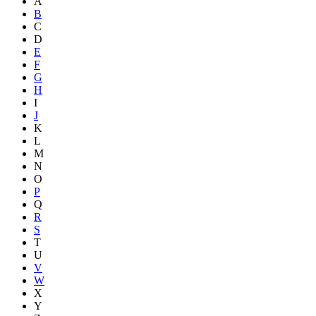
A
B
C
D
E
F
G
H
I
J
K
L
M
N
O
P
Q
R
S
T
U
V
W
X
Y