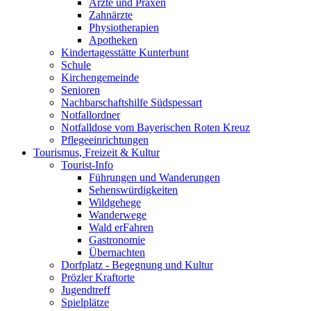
Ärzte und Praxen
Zahnärzte
Physiotherapien
Apotheken
Kindertagesstätte Kunterbunt
Schule
Kirchengemeinde
Senioren
Nachbarschaftshilfe Südspessart
Notfallordner
Notfalldose vom Bayerischen Roten Kreuz
Pflegeeinrichtungen
Tourismus, Freizeit & Kultur
Tourist-Info
Führungen und Wanderungen
Sehenswürdigkeiten
Wildgehege
Wanderwege
Wald erFahren
Gastronomie
Übernachten
Dorfplatz - Begegnung und Kultur
Prözler Kraftorte
Jugendtreff
Spielplätze