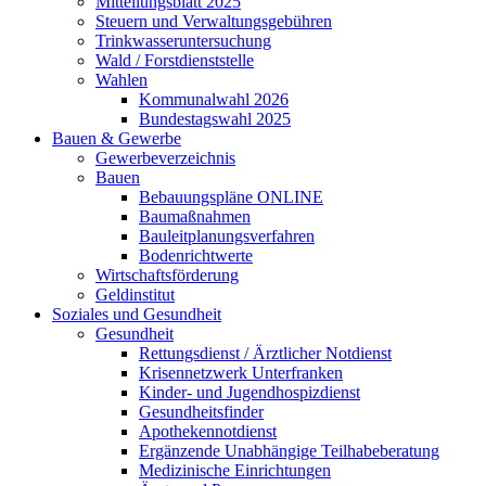
Mitteilungsblatt 2025
Steuern und Verwaltungsgebühren
Trinkwasseruntersuchung
Wald / Forstdienststelle
Wahlen
Kommunalwahl 2026
Bundestagswahl 2025
Bauen & Gewerbe
Gewerbeverzeichnis
Bauen
Bebauungspläne ONLINE
Baumaßnahmen
Bauleitplanungsverfahren
Bodenrichtwerte
Wirtschaftsförderung
Geldinstitut
Soziales und Gesundheit
Gesundheit
Rettungsdienst / Ärztlicher Notdienst
Krisennetzwerk Unterfranken
Kinder- und Jugendhospizdienst
Gesundheitsfinder
Apothekennotdienst
Ergänzende Unabhängige Teilhabeberatung
Medizinische Einrichtungen