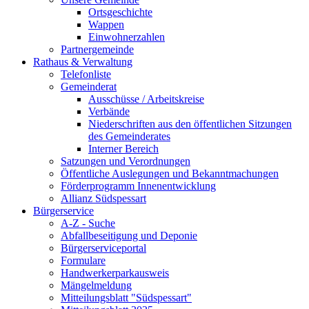
Ortsgeschichte
Wappen
Einwohnerzahlen
Partnergemeinde
Rathaus & Verwaltung
Telefonliste
Gemeinderat
Ausschüsse / Arbeitskreise
Verbände
Niederschriften aus den öffentlichen Sitzungen
des Gemeinderates
Interner Bereich
Satzungen und Verordnungen
Öffentliche Auslegungen und Bekanntmachungen
Förderprogramm Innenentwicklung
Allianz Südspessart
Bürgerservice
A-Z - Suche
Abfallbeseitigung und Deponie
Bürgerserviceportal
Formulare
Handwerkerparkausweis
Mängelmeldung
Mitteilungsblatt "Südspessart"