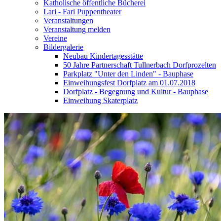
Katholische öffentliche Bücherei
Lari - Fari Puppentheater
Veranstaltungen
Veranstaltung melden
Vereine
Bildergalerie
Neubau Kindertagesstätte
50 Jahre Partnerschaft Tullnerbach Dorfprozelten
Parkplatz "Unter den Linden" - Bauphase
Einweihungsfest Dorfplatz am 01.07.2018
Dorfplatz - Begegnung und Kultur - Bauphase
Einweihung Skaterplatz